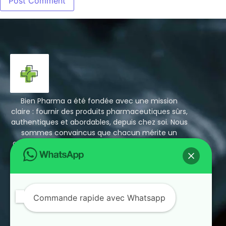
Bien Pharma a été fondée avec une mission
claire : fournir des produits pharmaceutiques sûrs,
authentiques et abordables, depuis chez soi. Nous
sommes convaincus que chacun mérite un
accès facile à des médicaments fiables, sans les
prix exorbitants ni les longues files d’attente en
pharmacie.
+1 423 310 1946 whatsapp
bienpharma26@mail.com
Commande rapide avec Whatsapp
11 Rue Auber, 75009 Paris