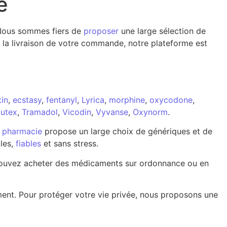
e
. Nous sommes fiers de
proposer
une large sélection de
 la livraison de votre commande, notre plateforme est
in
,
ecstasy
,
fentanyl
,
Lyrica
,
morphine
,
oxycodone
,
utex
,
Tramadol
,
Vicodin
,
Vyvanse
,
Oxynorm
.
e
pharmacie
propose un large choix de génériques et de
les,
fiables
et sans stress.
s pouvez acheter des médicaments sur ordonnance ou en
ment. Pour protéger votre vie privée, nous proposons une