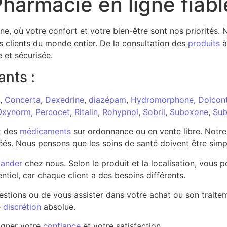
harmacie en ligne fiabl
gne, où votre confort et votre bien-être sont nos priorités
s clients du monde entier. De la consultation des
produits
à
e et sécurisée.
ants :
,
Concerta
,
Dexedrine
,
diazépam
,
Hydromorphone
,
Dolcont
Oxynorm
,
Percocet
,
Ritalin
,
Rohypnol
,
Sobril
,
Suboxone
,
Sub
z
des
médicaments
sur ordonnance ou en vente libre. Notr
és. Nous pensons que les soins de santé doivent être simp
ander
chez nous. Selon le produit et la localisation, vou
ntiel, car chaque client a des besoins différents.
estions ou de vous assister dans votre achat ou son traite
e
discrétion
absolue.
agner votre
confiance
et votre satisfaction.