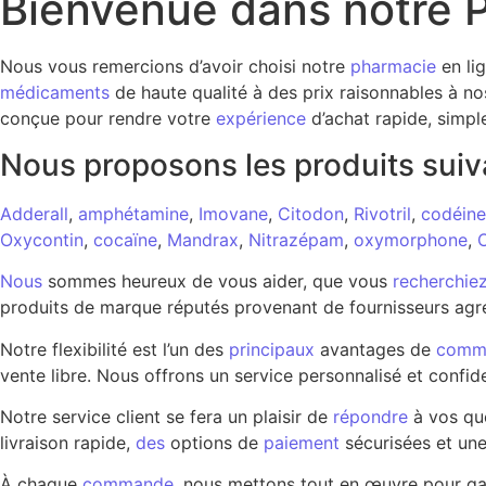
Bienvenue dans notre P
Nous vous remercions d’avoir choisi notre
pharmacie
en li
médicaments
de haute qualité à des prix raisonnables à no
conçue pour rendre votre
expérience
d’achat rapide, simpl
Nous proposons les produits suiv
Adderall
,
amphétamine
,
Imovane
,
Citodon
,
Rivotril
,
codéine
Oxycontin
,
cocaïne
,
Mandrax
,
Nitrazépam
,
oxymorphone
,
Nous
sommes heureux de vous aider, que vous
recherchie
produits de marque réputés provenant de fournisseurs agré
Notre flexibilité est l’un des
principaux
avantages de
comm
vente libre. Nous offrons un service personnalisé et confide
Notre service client se fera un plaisir de
répondre
à vos qu
livraison rapide,
des
options de
paiement
sécurisées et un
À chaque
commande
, nous mettons tout en œuvre pour g