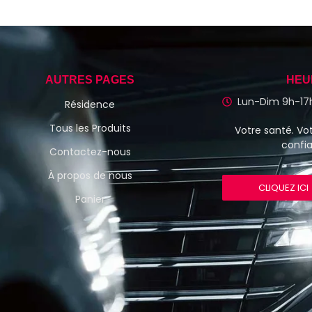
AUTRES PAGES
HEU
Lun-Dim 9h-17
Résidence
Tous les Produits
Votre santé. Vot
confi
Contactez-nous
À propos de nous
CLIQUEZ ICI
Panier