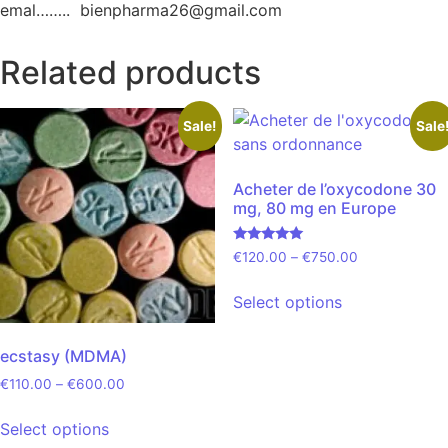
emal…….. bienpharma26@gmail.com
Related products
Sale!
Sale
Acheter de l’oxycodone 30
mg, 80 mg en Europe
Rated
€
120.00
–
€
750.00
5.00
out of 5
Select options
ecstasy (MDMA)
€
110.00
–
€
600.00
Select options