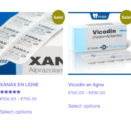
Sale!
Sale
XANAX EN LIGNE
Vicodin en ligne
€
100.00
–
€
650.00
Rated
€
100.00
–
€
750.00
5.00
Select options
out of 5
Select options