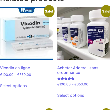
Sale!
Sale
Vicodin en ligne
Acheter Adderall sans
ordonnance
€
100.00
–
€
650.00
Rated
€
100.00
–
€
650.00
Select options
5.00
out of 5
Select options