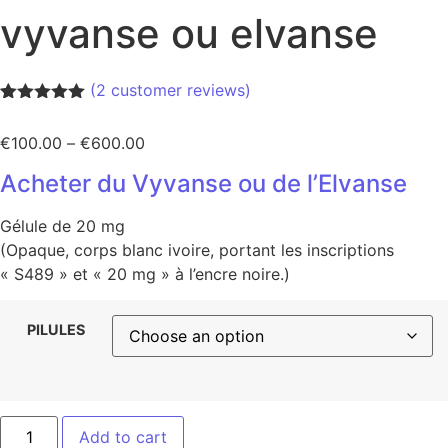
vyvanse ou elvanse
(
2
customer reviews)
Rated
1
5.00
out of 5
€
100.00
–
€
600.00
based on
customer
Acheter du Vyvanse ou de l’Elvanse
rating
Gélule de 20 mg
(Opaque, corps blanc ivoire, portant les inscriptions
« S489 » et « 20 mg » à l’encre noire.)
PILULES
Add to cart