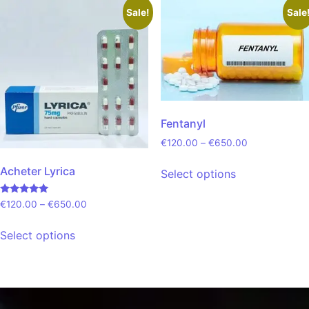
Sale!
Sale
Fentanyl
€
120.00
–
€
650.00
Acheter Lyrica
Select options
Rated
€
120.00
–
€
650.00
5.00
out of 5
Select options