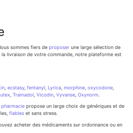
e
. Nous sommes fiers de
proposer
une large sélection de
 la livraison de votre commande, notre plateforme est
in
,
ecstasy
,
fentanyl
,
Lyrica
,
morphine
,
oxycodone
,
utex
,
Tramadol
,
Vicodin
,
Vyvanse
,
Oxynorm
.
e
pharmacie
propose un large choix de génériques et de
les,
fiables
et sans stress.
s pouvez acheter des médicaments sur ordonnance ou en