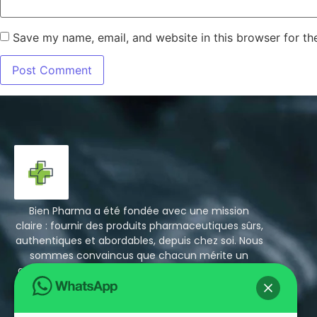
Save my name, email, and website in this browser for th
Bien Pharma a été fondée avec une mission
claire : fournir des produits pharmaceutiques sûrs,
authentiques et abordables, depuis chez soi. Nous
sommes convaincus que chacun mérite un
accès facile à des médicaments fiables, sans les
prix exorbitants ni les longues files d’attente en
pharmacie.