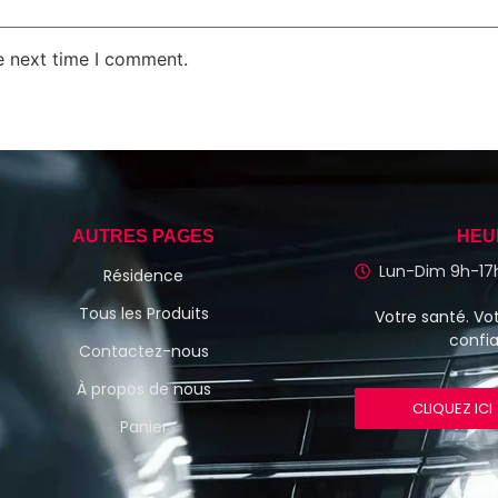
e next time I comment.
AUTRES PAGES
HEU
Lun-Dim 9h-17
Résidence
Tous les Produits
Votre santé. Vot
confi
Contactez-nous
À propos de nous
CLIQUEZ ICI
Panier