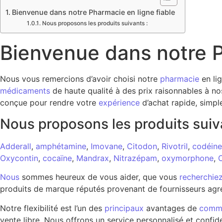
Bienvenue dans notre Pharmacie en ligne fiable
Nous proposons les produits suivants :
Bienvenue dans notre P
Nous vous remercions d’avoir choisi notre
pharmacie
en li
médicaments
de haute qualité à des prix raisonnables à no
conçue pour rendre votre
expérience
d’achat rapide, simpl
Nous proposons les produits suiv
Adderall
,
amphétamine
,
Imovane
,
Citodon
,
Rivotril
,
codéine
Oxycontin
,
cocaïne
,
Mandrax
,
Nitrazépam
,
oxymorphone
,
Nous
sommes heureux de vous aider, que vous
recherchie
produits de marque réputés provenant de fournisseurs agré
Notre flexibilité est l’un des
principaux
avantages de
comm
vente libre. Nous offrons un service personnalisé et confide