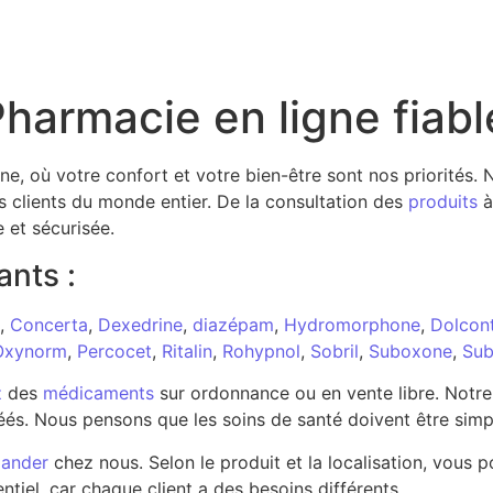
harmacie en ligne fiabl
gne, où votre confort et votre bien-être sont nos priorités
s clients du monde entier. De la consultation des
produits
à
e et sécurisée.
ants :
,
Concerta
,
Dexedrine
,
diazépam
,
Hydromorphone
,
Dolcont
Oxynorm
,
Percocet
,
Ritalin
,
Rohypnol
,
Sobril
,
Suboxone
,
Sub
z
des
médicaments
sur ordonnance ou en vente libre. Notr
és. Nous pensons que les soins de santé doivent être simp
ander
chez nous. Selon le produit et la localisation, vou
ntiel, car chaque client a des besoins différents.