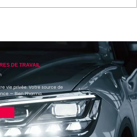
RES DE TRAVAIL
h
re vie privée. Votre source de
ance — Bien Pharma.