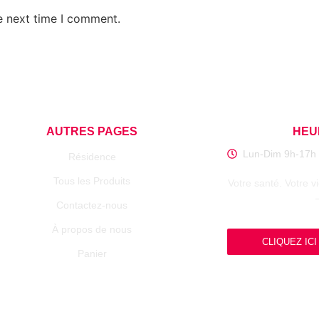
e next time I comment.
AUTRES PAGES
HEU
Lun-Dim 9h-17h
Résidence
Tous les Produits
Votre santé. Votre v
Contactez-nous
À propos de nous
CLIQUEZ ICI
Panier