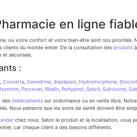
harmacie en ligne fiabl
gne, où votre confort et votre bien-être sont nos priorités
s clients du monde entier. De la consultation des
produits
à
e et sécurisée.
ants :
,
Concerta
,
Dexedrine
,
diazépam
,
Hydromorphone
,
Dolcont
Oxynorm
,
Percocet
,
Ritalin
,
Rohypnol
,
Sobril
,
Suboxone
,
Sub
z
des
médicaments
sur ordonnance ou en vente libre. Notr
és. Nous pensons que les soins de santé doivent être simp
ander
chez nous. Selon le produit et la localisation, vou
ntiel, car chaque client a des besoins différents.