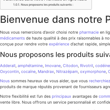
Nous proposons les produits suivants :
Bienvenue dans notre P
Nous vous remercions d’avoir choisi notre
pharmacie
en li
médicaments
de haute qualité à des prix raisonnables à no
conçue pour rendre votre
expérience
d’achat rapide, simpl
Nous proposons les produits suiv
Adderall
,
amphétamine
,
Imovane
,
Citodon
,
Rivotril
,
codéine
Oxycontin
,
cocaïne
,
Mandrax
,
Nitrazépam
,
oxymorphone
,
Nous
sommes heureux de vous aider, que vous
recherchie
produits de marque réputés provenant de fournisseurs agré
Notre flexibilité est l’un des
principaux
avantages de
comm
vente libre. Nous offrons un service personnalisé et confide