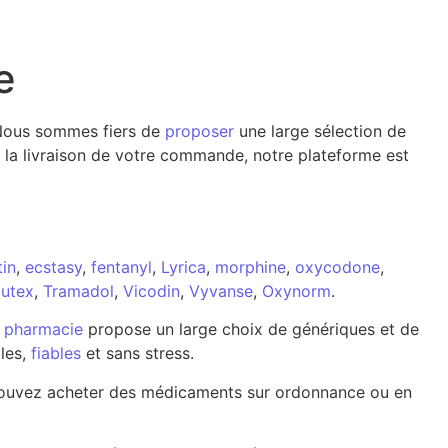
e
. Nous sommes fiers de
proposer
une large sélection de
 la livraison de votre commande, notre plateforme est
in
,
ecstasy
,
fentanyl
,
Lyrica
,
morphine
,
oxycodone
,
utex
,
Tramadol
,
Vicodin
,
Vyvanse
,
Oxynorm
.
e
pharmacie
propose un large choix de génériques et de
les,
fiables
et sans stress.
s pouvez acheter des médicaments sur ordonnance ou en