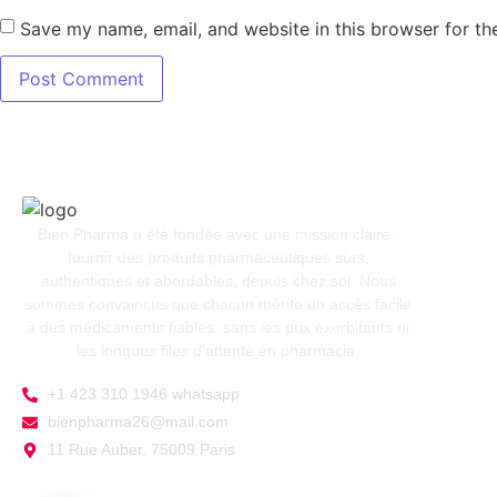
Save my name, email, and website in this browser for th
Bien Pharma a été fondée avec une mission claire :
fournir des produits pharmaceutiques sûrs,
authentiques et abordables, depuis chez soi. Nous
sommes convaincus que chacun mérite un accès facile
à des médicaments fiables, sans les prix exorbitants ni
les longues files d’attente en pharmacie.
+1 423 310 1946 whatsapp
bienpharma26@mail.com
11 Rue Auber, 75009 Paris