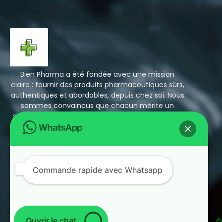
Bien Pharma a été fondée avec une mission
claire : fournir des produits pharmaceutiques sûrs,
authentiques et abordables, depuis chez soi. Nous
sommes convaincus que chacun mérite un
accès facile à des médicaments fiables, sans les
prix exorbitants ni les longues files d’attente en
pharmacie.
+1 423 310 1946 whatsapp
bienpharma26@mail.com
Commande rapide avec Whatsapp
11 Rue Auber, 75009 Paris
Ouvrir le chat
©