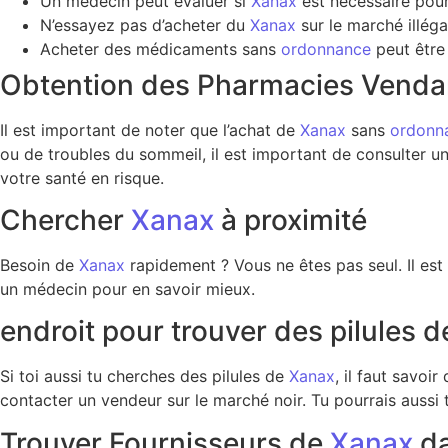
Un médecin peut évaluer si
Xanax
est nécessaire pour
N’essayez pas d’acheter du
Xanax
sur le marché illégal
Acheter des médicaments sans
ordonnance
peut être
Obtention des Pharmacies Venda
Il est important de noter que l’achat de
Xanax
sans
ordonn
ou de troubles du sommeil, il est important de consulter un
votre santé en risque.
Chercher
Xanax
à proximité
Besoin de
Xanax
rapidement ? Vous ne êtes pas seul. Il est
un médecin pour en savoir mieux.
endroit pour trouver des pilules 
Si toi aussi tu cherches des pilules de
Xanax
, il faut savoi
contacter un vendeur sur le marché noir. Tu pourrais aussi 
Trouver Fournisseurs de
Xanax
d