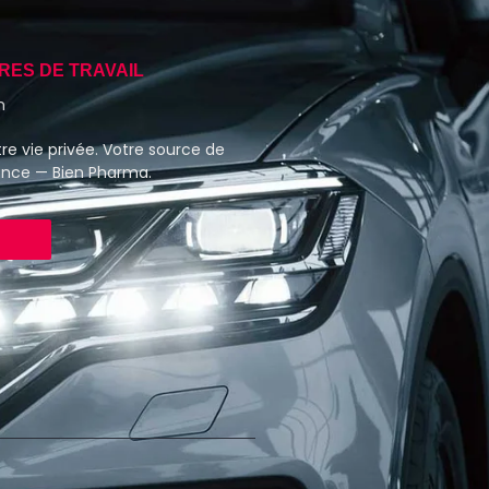
RES DE TRAVAIL
h
re vie privée. Votre source de
ance — Bien Pharma.