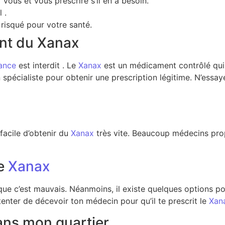
 vous et vous prescrire s’il en a besoin.
 .
 risqué pour votre santé.
nt du Xanax
ance
est interdit . Le
Xanax
est un médicament contrôlé qui 
 spécialiste pour obtenir une prescription légitime. N’essa
 facile d’obtenir du
Xanax
très vite. Beaucoup médecins pr
de
Xanax
r que c’est mauvais. Néanmoins, il existe quelques options p
tenter de décevoir ton médecin pour qu’il te prescrit le
Xan
ans mon quartier