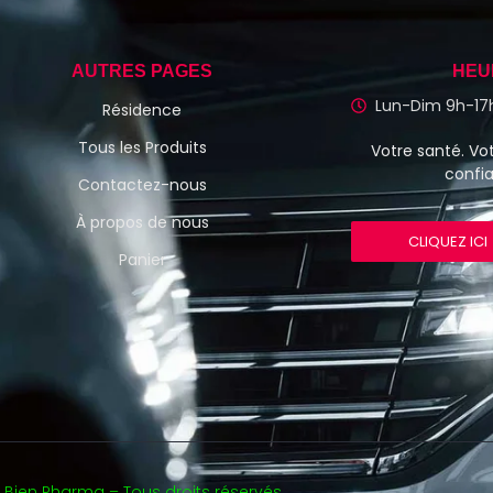
AUTRES PAGES
HEU
Lun-Dim 9h-17
Résidence
Tous les Produits
Votre santé. Vot
confi
Contactez-nous
À propos de nous
CLIQUEZ ICI
Panier
 Bien Pharma – Tous droits réservés